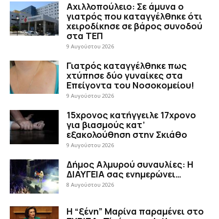
Αχιλλοπούλειο: Σε άμυνα ο
γιατρός που καταγγέλθηκε ότι
χειροδίκησε σε βάρος συνοδού
στα ΤΕΠ
9 Αυγούστου 2026
Γιατρός καταγγέλθηκε πως
χτύπησε δύο γυναίκες στα
Επείγοντα του Νοσοκομείου!
9 Αυγούστου 2026
15χρονος κατήγγειλε 17χρονο
για βιασμούς κατ’
εξακολούθηση στην Σκιάθο
9 Αυγούστου 2026
Δήμος Αλμυρού συναυλίες: Η
ΔΙΑΥΓΕΙΑ σας ενημερώνει…
8 Αυγούστου 2026
Η “ξένη” Μαρίνα παραμένει στο