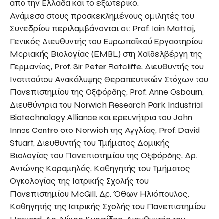
από την Ελλάδα και το εξωτερικό.
Ανάμεσα στους προσκεκλημένους ομιλητές του
Συνεδρίου περιλαμβάνονται οι: Prof. Iain Mattaj,
Γενικός Διευθυντής του Ευρωπαϊκού Εργαστηρίου
Μοριακής Βιολογίας (EMBL) στη Χαϊδελβέργη της
Γερμανίας, Prof. Sir Peter Ratcliffe, Διευθυντής του
Ινστιτούτου Ανακάλυψης Θεραπευτικών Στόχων του
Πανεπιστημίου της Οξφόρδης, Prof. Anne Osbourn,
Διευθύντρια του Norwich Research Park Industrial
Biotechnology Alliance και ερευνήτρια του John
Innes Centre στο Norwich της Αγγλίας, Prof. David
Stuart, Διευθυντής του Τμήματος Δομικής
Βιολογίας του Πανεπιστημίου της Οξφόρδης, Δρ.
Αντώνης Κορομηλάς, Καθηγητής του Τμήματος
Ογκολογίας της Ιατρικής Σχολής του
Πανεπιστημίου McGill, Δρ. Όθων Ηλιόπουλος,
Καθηγητής της Ιατρικής Σχολής του Πανεπιστημίου