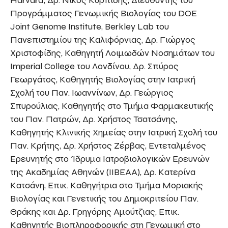
Harvard, Δρ. Νίκος Κυρπίδης, Διευθυντής του
Προγράμματος Γενωμικής Βιολογίας του DOE
Joint Genome Institute, Berkley Lab του
Πανεπιστημίου της Καλιφόρνιας, Δρ. Γιώργος
Χριστοφίδης, Καθηγητή Λοιμωδών Νοσημάτων του
Imperial College του Λονδίνου, Δρ. Σπύρος
Γεωργάτος, Καθηγητής Βιολογίας στην Ιατρική
Σχολή του Παν. Ιωαννίνων, Δρ. Γεώργιος
Σπυρούλιας, Καθηγητής στο Τμήμα Φαρμακευτικής
του Παν. Πατρών, Δρ. Χρήστος Τσατσάνης,
Καθηγητής Κλινικής Χημείας στην Ιατρική Σχολή του
Παν. Κρήτης, Δρ. Χρήστος Ζέρβας, Εντεταλμένος
Ερευνητής στο Ίδρυμα Ιατροβιολογικών Ερευνών
της Ακαδημίας Αθηνών (IIBEAA), Δρ. Κατερίνα
Κατσάνη, Επικ. Καθηγήτρια στο Τμήμα Μοριακής
Βιολογίας και Γενετικής του Δημοκριτείου Παν.
Θράκης και Δρ. Γρηγόρης Αμούτζιας, Επικ.
Καθηγητής Βιοπληροφορικής στη Γενωμική στο