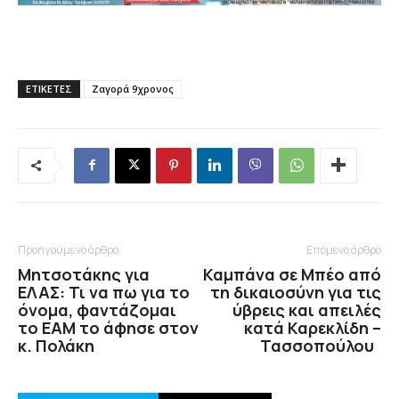
ΕΤΙΚΕΤΕΣ
Ζαγορά 9χρονος
Προηγούμενο άρθρο
Επόμενο άρθρο
Μητσοτάκης για
Καμπάνα σε Μπέο από
ΕΛΑΣ: Τι να πω για το
τη δικαιοσύνη για τις
όνομα, φαντάζομαι
ύβρεις και απειλές
το ΕΑΜ το άφησε στον
κατά Καρεκλίδη –
κ. Πολάκη
Τασσοπούλου