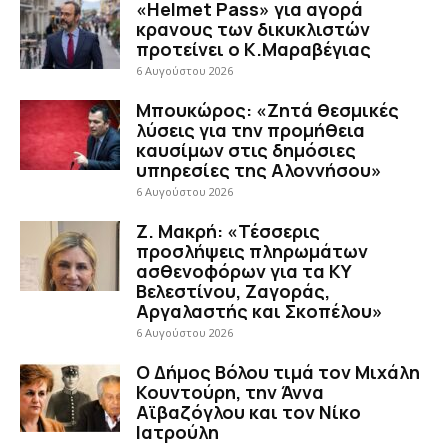
«Helmet Pass» για αγορά
κρανους των δικυκλιστών
προτείνει ο Κ.Μαραβέγιας
6 Αυγούστου 2026
Μπουκώρος: «Ζητά θεσμικές
λύσεις για την προμήθεια
καυσίμων στις δημόσιες
υπηρεσίες της Αλοννήσου»
6 Αυγούστου 2026
Ζ. Μακρή: «Τέσσερις
προσλήψεις πληρωμάτων
ασθενοφόρων για τα ΚΥ
Βελεστίνου, Ζαγοράς,
Αργαλαστής και Σκοπέλου»
6 Αυγούστου 2026
Ο Δήμος Βόλου τιμά τον Μιχάλη
Κουντούρη, την Άννα
Αϊβαζόγλου και τον Νίκο
Ιατρούλη