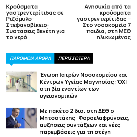
Κρούσματα
Ανησυχία από τα
γαστρεντερίτιδας σε
κρούσματα
Ριζόμυλο-
γαστρεντερίτιδας –
Στεφανοβίκειο-
Στο νοσοκομείο 7
Συστάσεις Βενέτη για
παιδιά, στη ΜΕΘ
το νερό
ηλικιωμένος
ΠΑΡΟΜΟΙΑ ΑΡΘΡΑ
ΠΕΡΙΣΣΟΤΕΡΑ
Ένωση Ιατρών Νοσοκομείου και
Κέντρων Υγείας Μαγνησίας: ΌΧΙ
στη βία εναντίων των
υγειονομικών
Με πακέτο 2 δισ. στη ΔΕΘ ο
Μητσοτάκης -Φοροελαφρύνσεις,
αυξήσεις συντάξεων και νέες
παρεμβάσεις για τη στέγη