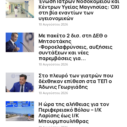
Ένωση Ιατρών Νοσοκομείου και
Κέντρων Υγείας Μαγνησίας: ΌΧΙ
στη βία εναντίων των
υγειονομικών
10 Αυγούστου 2026
Με πακέτο 2 δισ. στη ΔΕΘ ο
Μητσοτάκης
-Φοροελαφρύνσεις, αυξήσεις
συντάξεων και νέες
παρεμβάσεις για...
10 Αυγούστου 2026
Στο πλευρό των γιατρών που
δέχθηκαν επίθεση στα ΤΕΠ ο
Άδωνις Γεωργιάδης
10 Αυγούστου 2026
H ώρα της αλήθειας για τον
Περιφερειακό Βόλου – Ι/Κ
Λαρίσης έως Ι/Κ
Μπουρμπουλήθρας