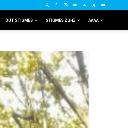
OUT STIGMES
STIGMES ΖΩΗΣ
ΑΛΛΑ