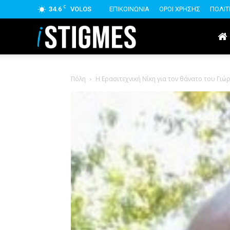
C
34.6
VOLOS
ΕΠΙΚΟΙΝΩΝΙΑ
ΟΡΟΙ ΧΡΗΣΗΣ
ΠΟΛΙΤ
istigmes
Πόλη
Η Ερασιτεχνική Νίκη για τον θάνατο του Γ