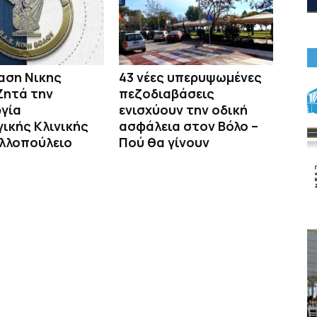
αση Νικης
43 νέες υπερυψωμένες
Ζητά την
πεζοδιαβάσεις
γία
ενισχύουν την οδική
ικής Κλινικής
ασφάλεια στον Βόλο –
ιλλοπούλειο
Πού θα γίνουν