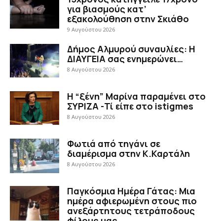
για βιασμούς κατ’
εξακολούθηση στην Σκιάθο
9 Αυγούστου 2026
Δήμος Αλμυρού συναυλίες: Η
ΔΙΑΥΓΕΙΑ σας ενημερώνει…
8 Αυγούστου 2026
Η “ξένη” Μαρίνα παραμένει στο
ΣΥΡΙΖΑ -Τί είπε στο istigmes
8 Αυγούστου 2026
Φωτιά από τηγάνι σε
διαμέρισμα στην Κ.Καρτάλη
8 Αυγούστου 2026
Παγκόσμια Ημέρα Γάτας: Μια
ημέρα αφιερωμένη στους πιο
ανεξάρτητους τετράποδους
φίλους μας