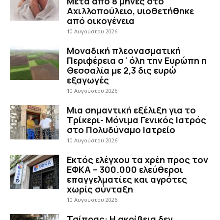
Μετά από 8 μήνες στο
Αχιλλοπούλειο, υιοθετήθηκε
από οικογένεια
10 Αυγούστου 2026
Μοναδική πλεονασματική
Περιφέρεια σ΄όλη την Ευρώπη η
Θεσσαλία με 2,3 δις ευρώ
εξαγωγές
10 Αυγούστου 2026
Μια σημαντική εξέλιξη για το
Τρίκερι- Μόνιμα Γενικός Ιατρός
στο Πολυδύναμο Ιατρείο
10 Αυγούστου 2026
Εκτός ελέγχου τα χρέη προς τον
ΕΦΚΑ – 300.000 ελεύθεροι
επαγγελματίες και αγρότες
χωρίς σύνταξη
10 Αυγούστου 2026
Τσίπρας: Η ακρίβεια δεν