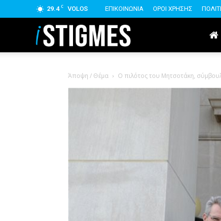
C
29.4
VOLOS
ΕΠΙΚΟΙΝΩΝΙΑ
ΟΡΟΙ ΧΡΗΣΗΣ
ΠΟΛΙΤ
istigmes
Άποψη / Θέμα
Ο πιλότος του Μητσοτάκη, σύμβουλ