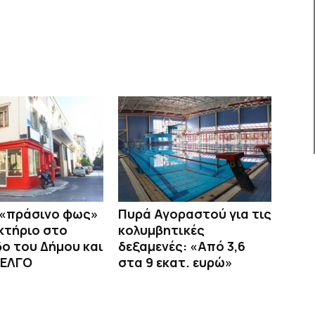
 «πράσινο φως»
Πυρά Αγοραστού για τις
 κτήριο στο
κολυμβητικές
ο του Δήμου και
δεξαμενές: «Από 3,6
 ΕΛΓΟ
στα 9 εκατ. ευρώ»