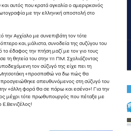
και αυτός που κρατά αγκαλία ο αμεριρκανός
ωτογραφία με την ελληνική αποστολή στο
 την Αγχίαλο με συνεπιβάτη τον τότε
πτερο και, μάλιστα, συνοδεία της συζύγου του
το έδαφος την πτήση μαζί με τον γιο τους
ε τη θητεία του στην 111 ΠΜ. Σχολιάζοντας
υποδεχόμενη τον σύζυγό της είχε πει τη
ο Μητσοτάκη «προσπαθώ να δω πώς θα
 προσγειώθηκε απευθυνόμενος στη σύζυγό του
ην «άλλη φορά θα σε πάρω και εσένα»! Για την
ερος μέχρι τότε πρωθυπουργός που πέταξε με
 Ε.Βενιζέλος!