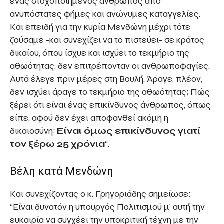
ένας στοχοποιημένος άνθρωπος από
ανυπόστατες φήμες και ανώνυμες καταγγελίες.
Και επειδή για την κυρία Μενδώνη μέχρι τότε
ζούσαμε -και συνεχίζει να το πιστεύει- σε κράτος
δικαίου, όπου ίσχυε και ισχύει το τεκμήριο της
αθωότητας, δεν επιτρέπονταν οι ανθρωποφαγίες.
Αυτά έλεγε πριν μέρες στη Βουλή. Άραγε, πλέον,
δεν ισχύει άραγε το τεκμήριο της αθωότητας; Πώς
ξέρει ότι είναι ένας επικίνδυνος άνθρωπος, όπως
είπε, αφού δεν έχει αποφανθεί ακόμη η
δικαιοσύνη;
Είναι όμως επικίνδυνος γιατί
τον ξέρω 25 χρόνια
“.
Βέλη κατά Μενδώνη
Και συνεχίζοντας ο κ. Γρηγοριάδης σημείωσε:
“Είναι δυνατόν η υπουργός Πολιτισμού μ’ αυτή την
ευκαιρία να συγχέει την υποκριτική τέχνη με την