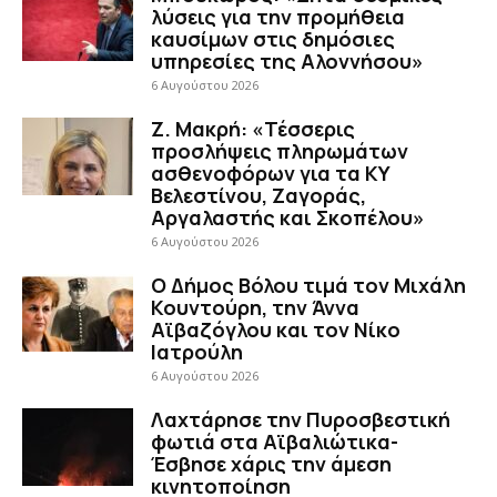
λύσεις για την προμήθεια
καυσίμων στις δημόσιες
υπηρεσίες της Αλοννήσου»
6 Αυγούστου 2026
Ζ. Μακρή: «Τέσσερις
προσλήψεις πληρωμάτων
ασθενοφόρων για τα ΚΥ
Βελεστίνου, Ζαγοράς,
Αργαλαστής και Σκοπέλου»
6 Αυγούστου 2026
Ο Δήμος Βόλου τιμά τον Μιχάλη
Κουντούρη, την Άννα
Αϊβαζόγλου και τον Νίκο
Ιατρούλη
6 Αυγούστου 2026
Λαχτάρησε την Πυροσβεστική
φωτιά στα Αϊβαλιώτικα-
Έσβησε χάρις την άμεση
κινητοποίηση