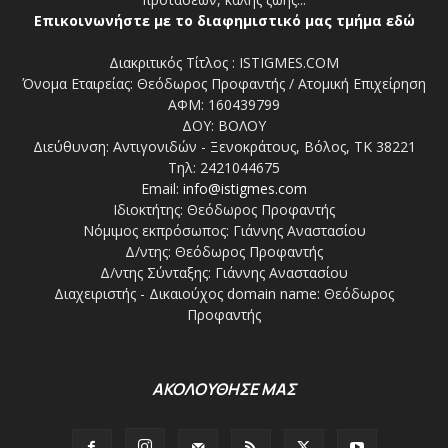
Επικοινωνήστε με το διαφημιστικό μας τμήμα εδώ
Διακριτικός Τίτλος : ISTIGMES.COM
Όνομα Εταιρείας: Θεόδωρος Προφαντής / Ατομική Επιχείρηση
ΑΦΜ: 160439799
ΔΟΥ: ΒΟΛΟΥ
Διεύθυνση: Αντιγονιδών - Ξενοκράτους, Βόλος, ΤΚ 38221
Τηλ: 2421044675
Email:
info@istigmes.com
Ιδιοκτήτης: Θεόδωρος Προφαντής
Νόμιμος εκπρόσωπος: Γιάννης Αναστασίου
Δ/ντης: Θεόδωρος Προφαντής
Δ/ντης Σύνταξης: Γιάννης Αναστασίου
Διαχειριστής - Δικαιούχος domain name: Θεόδωρος
Προφαντής
ΑΚΟΛΟΥΘΗΣΕ ΜΑΣ