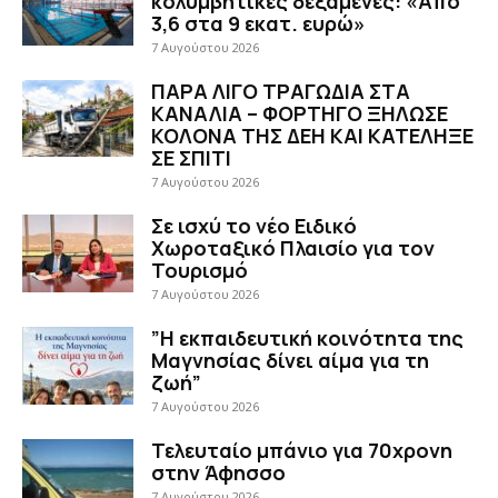
κολυμβητικές δεξαμενές: «Από
3,6 στα 9 εκατ. ευρώ»
7 Αυγούστου 2026
ΠΑΡΑ ΛΙΓΟ ΤΡΑΓΩΔΙΑ ΣΤΑ
ΚΑΝΑΛΙΑ – ΦΟΡΤΗΓΟ ΞΗΛΩΣΕ
ΚΟΛΟΝΑ ΤΗΣ ΔΕΗ ΚΑΙ ΚΑΤΕΛΗΞΕ
ΣΕ ΣΠΙΤΙ
7 Αυγούστου 2026
Σε ισχύ το νέο Ειδικό
Χωροταξικό Πλαισίο για τον
Τουρισμό
7 Αυγούστου 2026
”Η εκπαιδευτική κοινότητα της
Μαγνησίας δίνει αίμα για τη
ζωή”
7 Αυγούστου 2026
Τελευταίο μπάνιο για 70χρονη
στην Άφησσο
7 Αυγούστου 2026