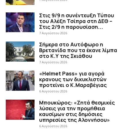
Στις 9/9 η συνέντευξη Τύπου
του Αλέξη Τσίπρα στη ΔΕΘ –
Στις 2/9 η παρουσίαση...
7 Αυγούστου 2026
Σήμερα στο Αυτόφωρο η
Βρετανίδα που τα έκανε λίμπα
στο Κ.Υ της Σκιάθου
7 Αυγούστου 2026
«Helmet Pass» για αγορά
κρανους των δικυκλιστών
προτείνει ο Κ.Μαραβέγιας
6 Αυγούστου 2026
Μπουκώρος: «Ζητά θεσμικές
λύσεις για την προμήθεια
καυσίμων στις δημόσιες
υπηρεσίες της Αλοννήσου»
6 Αυγούστου 2026