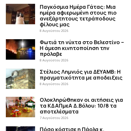
Παγκόσμια Ημέρα Γάτας: Μια
ημέρα αφιερωμένη στους πιο
ανεξάρτητους τετράποδους
φίλους μας
8 Αυγούστου 2026
Φωτιά τη νύχτα στο Βελεστίνο –
Η άμεση κινητοποίηση την
πρόλαβε
8 Αυγούστου 2026
Στέλιος Λημνιός για ΔΕΥΑΜΒ: Η
πραγματικότητα με αποδειξεις
8 Αυγούστου 2026
Ολοκληρώθηκαν οι αιτήσεις για
τα ΚΔΑΠμεΑ Δ.Βόλου: 10/8 τα
αποτελέσματα
7 Αυγούστου 2026
Πόσο κόστισε η Πάολα κ.