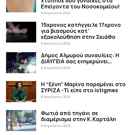
χτύπησε δύο γυναίκες στα
Επείγοντα του Νοσοκομείου!
9 Αυγούστου 2026
15χρονος κατήγγειλε 17χρονο
για βιασμούς κατ’
εξακολούθηση στην Σκιάθο
9 Αυγούστου 2026
Δήμος Αλμυρού συναυλίες: Η
ΔΙΑΥΓΕΙΑ σας ενημερώνει…
8 Αυγούστου 2026
Η “ξένη” Μαρίνα παραμένει στο
ΣΥΡΙΖΑ -Τί είπε στο istigmes
8 Αυγούστου 2026
Φωτιά από τηγάνι σε
διαμέρισμα στην Κ.Καρτάλη
8 Αυγούστου 2026