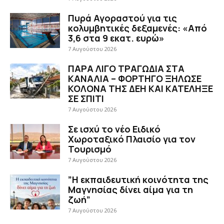
Πυρά Αγοραστού για τις
κολυμβητικές δεξαμενές: «Από
3,6 στα 9 εκατ. ευρώ»
7 Αυγούστου 2026
ΠΑΡΑ ΛΙΓΟ ΤΡΑΓΩΔΙΑ ΣΤΑ
ΚΑΝΑΛΙΑ – ΦΟΡΤΗΓΟ ΞΗΛΩΣΕ
ΚΟΛΟΝΑ ΤΗΣ ΔΕΗ ΚΑΙ ΚΑΤΕΛΗΞΕ
ΣΕ ΣΠΙΤΙ
7 Αυγούστου 2026
Σε ισχύ το νέο Ειδικό
Χωροταξικό Πλαισίο για τον
Τουρισμό
7 Αυγούστου 2026
”Η εκπαιδευτική κοινότητα της
Μαγνησίας δίνει αίμα για τη
ζωή”
7 Αυγούστου 2026