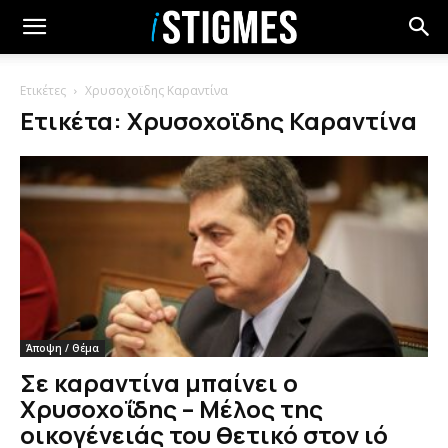
Ετικέτες
Χρυσοχοϊδης Καραντίνα
Ετικέτα: Χρυσοχοϊδης Καραντίνα
Άποψη / Θέμα
Σε καραντίνα μπαίνει ο
Χρυσοχοΐδης – Μέλος της
οικογένειάς του θετικό στον ιό