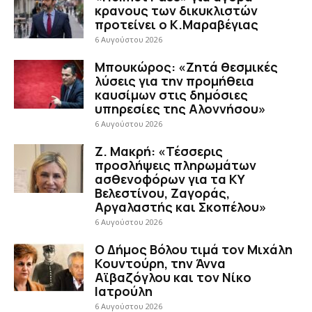
κρανους των δικυκλιστών
προτείνει ο Κ.Μαραβέγιας
6 Αυγούστου 2026
Μπουκώρος: «Ζητά θεσμικές
λύσεις για την προμήθεια
καυσίμων στις δημόσιες
υπηρεσίες της Αλοννήσου»
6 Αυγούστου 2026
Ζ. Μακρή: «Τέσσερις
προσλήψεις πληρωμάτων
ασθενοφόρων για τα ΚΥ
Βελεστίνου, Ζαγοράς,
Αργαλαστής και Σκοπέλου»
6 Αυγούστου 2026
Ο Δήμος Βόλου τιμά τον Μιχάλη
Κουντούρη, την Άννα
Αϊβαζόγλου και τον Νίκο
Ιατρούλη
6 Αυγούστου 2026