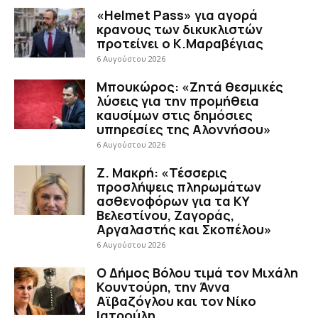
«Helmet Pass» για αγορά
κρανους των δικυκλιστών
προτείνει ο Κ.Μαραβέγιας
6 Αυγούστου 2026
Μπουκώρος: «Ζητά θεσμικές
λύσεις για την προμήθεια
καυσίμων στις δημόσιες
υπηρεσίες της Αλοννήσου»
6 Αυγούστου 2026
Ζ. Μακρή: «Τέσσερις
προσλήψεις πληρωμάτων
ασθενοφόρων για τα ΚΥ
Βελεστίνου, Ζαγοράς,
Αργαλαστής και Σκοπέλου»
6 Αυγούστου 2026
Ο Δήμος Βόλου τιμά τον Μιχάλη
Κουντούρη, την Άννα
Αϊβαζόγλου και τον Νίκο
Ιατρούλη