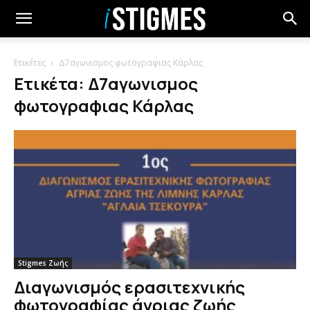
Ετικέτες
Δ7αγωνισμος φωτογραφιας Κάρλας
Ετικέτα: Δ7αγωνισμος
φωτογραφιας Κάρλας
Stigmes Ζωής
Διαγωνισμός ερασιτεχνικής
φωτογραφίας άγριας ζωής