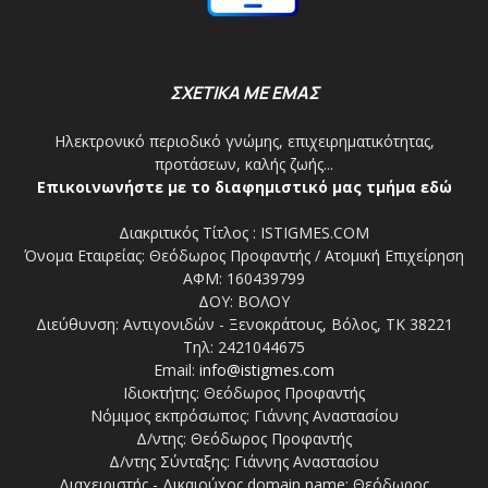
ΣΧΕΤΙΚΑ ΜΕ ΕΜΑΣ
Ηλεκτρονικό περιοδικό γνώμης, επιχειρηματικότητας,
προτάσεων, καλής ζωής...
Επικοινωνήστε με το διαφημιστικό μας τμήμα εδώ
Διακριτικός Τίτλος : ISTIGMES.COM
Όνομα Εταιρείας: Θεόδωρος Προφαντής / Ατομική Επιχείρηση
ΑΦΜ: 160439799
ΔΟΥ: ΒΟΛΟΥ
Διεύθυνση: Αντιγονιδών - Ξενοκράτους, Βόλος, ΤΚ 38221
Τηλ: 2421044675
Email:
info@istigmes.com
Ιδιοκτήτης: Θεόδωρος Προφαντής
Νόμιμος εκπρόσωπος: Γιάννης Αναστασίου
Δ/ντης: Θεόδωρος Προφαντής
Δ/ντης Σύνταξης: Γιάννης Αναστασίου
Διαχειριστής - Δικαιούχος domain name: Θεόδωρος