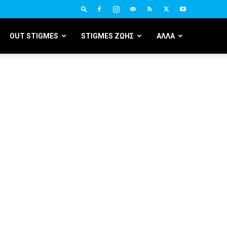
OUT STIGMES
STIGMES ΖΩΗΣ
ΑΛΛΑ