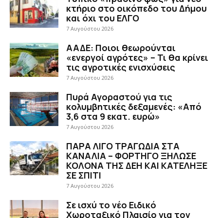
κτήριο στο οικόπεδο του Δήμου
και όχι του ΕΛΓΟ
7 Αυγούστου 2026
ΑΑΔΕ: Ποιοι θεωρούνται
«ενεργοί αγρότες» – Τι θα κρίνει
τις αγροτικές ενισχύσεις
7 Αυγούστου 2026
Πυρά Αγοραστού για τις
κολυμβητικές δεξαμενές: «Από
3,6 στα 9 εκατ. ευρώ»
7 Αυγούστου 2026
ΠΑΡΑ ΛΙΓΟ ΤΡΑΓΩΔΙΑ ΣΤΑ
ΚΑΝΑΛΙΑ – ΦΟΡΤΗΓΟ ΞΗΛΩΣΕ
ΚΟΛΟΝΑ ΤΗΣ ΔΕΗ ΚΑΙ ΚΑΤΕΛΗΞΕ
ΣΕ ΣΠΙΤΙ
7 Αυγούστου 2026
Σε ισχύ το νέο Ειδικό
Χωροταξικό Πλαισίο για τον