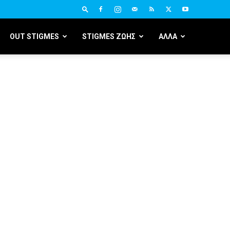
OUT STIGMES
STIGMES ΖΩΗΣ
ΑΛΛΑ