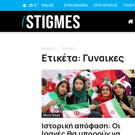
C
25.3
VOLOS
ΕΠΙΚΟΙΝΩΝΙΑ
ΟΡΟΙ ΧΡΗΣΗΣ
ΠΟΛΙΤ
istigmes
Ετικέτες
Γυναικες
Ετικέτα: Γυναικες
Must Read
Ιστορική απόφαση: Οι
Ιρανές θα μπορούν να