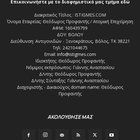
Επικοινωνήστε με το διαφημιστικό μας τμήμα εδώ
Διακριτικός Τίτλος : ISTIGMES.COM
Όνομα Εταιρείας: Θεόδωρος Προφαντής / Ατομική Επιχείρηση
ΑΦΜ: 160439799
ΔΟΥ: ΒΟΛΟΥ
Διεύθυνση: Αντιγονιδών - Ξενοκράτους, Βόλος, ΤΚ 38221
Τηλ: 2421044675
Email:
info@istigmes.com
Ιδιοκτήτης: Θεόδωρος Προφαντής
Νόμιμος εκπρόσωπος: Γιάννης Αναστασίου
Δ/ντης: Θεόδωρος Προφαντής
Δ/ντης Σύνταξης: Γιάννης Αναστασίου
Διαχειριστής - Δικαιούχος domain name: Θεόδωρος
Προφαντής
ΑΚΟΛΟΥΘΗΣΕ ΜΑΣ