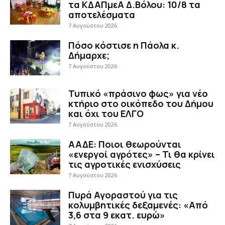
τα ΚΔΑΠμεΑ Δ.Βόλου: 10/8 τα
αποτελέσματα
7 Αυγούστου 2026
Πόσο κόστισε η Πάολα κ.
Δήμαρχε;
7 Αυγούστου 2026
Τυπικό «πράσινο φως» για νέο
κτήριο στο οικόπεδο του Δήμου
και όχι του ΕΛΓΟ
7 Αυγούστου 2026
ΑΑΔΕ: Ποιοι θεωρούνται
«ενεργοί αγρότες» – Τι θα κρίνει
τις αγροτικές ενισχύσεις
7 Αυγούστου 2026
Πυρά Αγοραστού για τις
κολυμβητικές δεξαμενές: «Από
3,6 στα 9 εκατ. ευρώ»