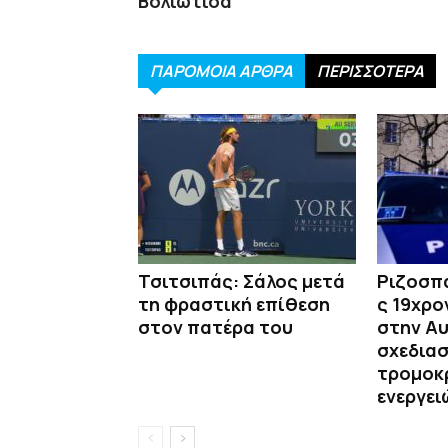
Βολιώτισα
ΠΑΡΟΜΟΙΑ ΑΡΘΡΑ
ΠΕΡΙΣΣΟΤΕΡΑ
Τσιτσιπάς: Σάλος μετά
Ριζοσπ
τη φραστική επίθεση
ς 19χρ
στον πατέρα του
στην Αυ
σχεδια
τρομοκ
ενεργει