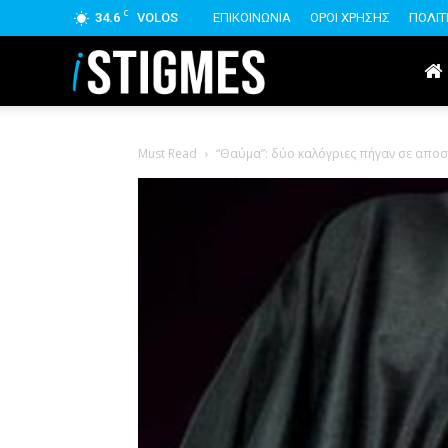
C
34.6
VOLOS
ΕΠΙΚΟΙΝΩΝΙΑ
ΟΡΟΙ ΧΡΗΣΗΣ
ΠΟΛΙΤ
istigmes
Must Read
“Θαύμα”: δύο καλόγριες πήγαν σε αποσ