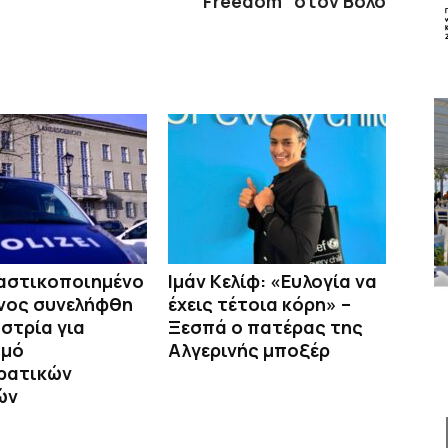
Freedom” στον Βόλο
αστικοποιημένο
Ιμάν Κελίφ: «Ευλογία να
ονος συνελήφθη
έχεις τέτοια κόρη» –
στρία για
Ξεσπά ο πατέρας της
σμό
Αλγερινής μποξέρ
ρατικών
ών