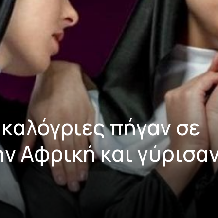
 καλόγριες πήγαν σε
ν Αφρική και γύρισα