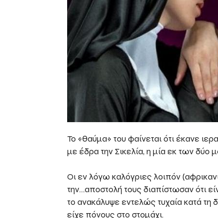
Το «θαύμα» του φαίνεται ότι έκανε ιερ
με έδρα την Σικελία, η μία εκ των δύο
Οι εν λόγω καλόγριες λοιπόν (αφρικανι
την…αποστολή τους διαπίστωσαν ότι είν
το ανακάλυψε εντελώς τυχαία κατά τη 
είχε πόνους στο στομάχι.