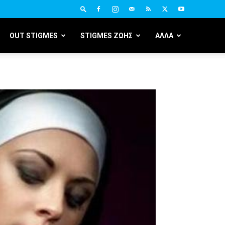
OUT STIGMES
STIGMES ΖΩΗΣ
ΑΛΛΑ