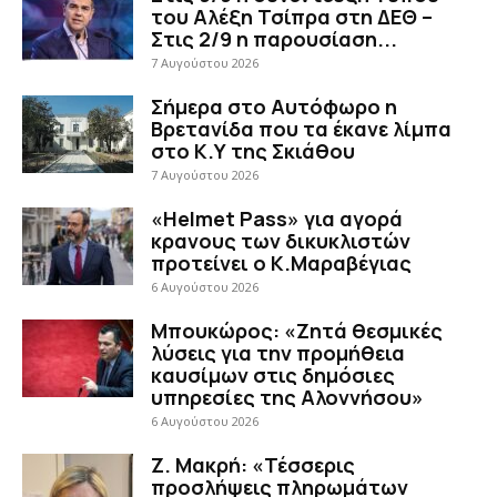
του Αλέξη Τσίπρα στη ΔΕΘ –
Στις 2/9 η παρουσίαση...
7 Αυγούστου 2026
Σήμερα στο Αυτόφωρο η
Βρετανίδα που τα έκανε λίμπα
στο Κ.Υ της Σκιάθου
7 Αυγούστου 2026
«Helmet Pass» για αγορά
κρανους των δικυκλιστών
προτείνει ο Κ.Μαραβέγιας
6 Αυγούστου 2026
Μπουκώρος: «Ζητά θεσμικές
λύσεις για την προμήθεια
καυσίμων στις δημόσιες
υπηρεσίες της Αλοννήσου»
6 Αυγούστου 2026
Ζ. Μακρή: «Τέσσερις
προσλήψεις πληρωμάτων