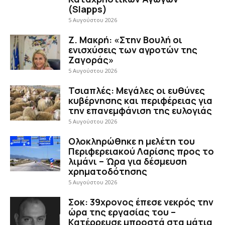
(Slapps)
5 Αυγούστου 2026
Ζ. Μακρή: «Στην Βουλή οι
ενισχύσεις των αγροτών της
Ζαγοράς»
5 Αυγούστου 2026
Τσιαπλές: Μεγάλες οι ευθύνες
κυβέρνησης και περιφέρειας για
την επανεμφάνιση της ευλογιάς
5 Αυγούστου 2026
Ολοκληρώθηκε η μελέτη του
Περιφερειακού Λαρίσης προς το
λιμάνι – Ώρα για δέσμευση
χρηματοδότησης
5 Αυγούστου 2026
Σοκ: 39χρονος έπεσε νεκρός την
ώρα της εργασίας του –
Κατέρρευσε μπροστά στα μάτια