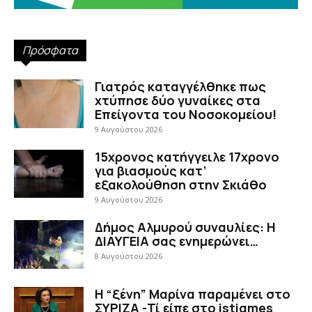
Πρόσφατα
Γιατρός καταγγέλθηκε πως
χτύπησε δύο γυναίκες στα
Επείγοντα του Νοσοκομείου!
9 Αυγούστου 2026
15χρονος κατήγγειλε 17χρονο
για βιασμούς κατ’
εξακολούθηση στην Σκιάθο
9 Αυγούστου 2026
Δήμος Αλμυρού συναυλίες: Η
ΔΙΑΥΓΕΙΑ σας ενημερώνει…
8 Αυγούστου 2026
Η “ξένη” Μαρίνα παραμένει στο
ΣΥΡΙΖΑ -Τί είπε στο istigmes