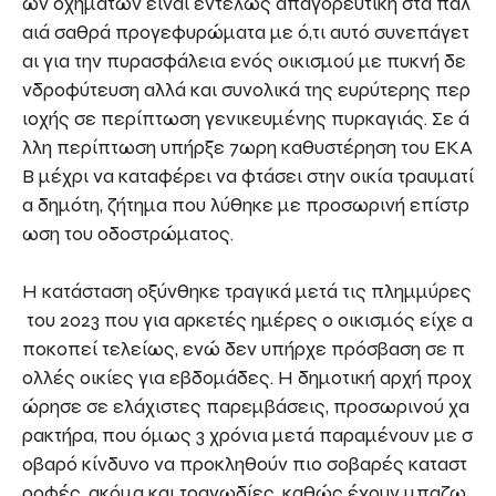
ών οχημάτων είναι εντελώς απαγορευτική στα παλ
αιά σαθρά προγεφυρώματα με ό,τι αυτό συνεπάγετ
αι για την πυρασφάλεια ενός οικισμού με πυκνή δε
νδροφύτευση αλλά και συνολικά της ευρύτερης περ
ιοχής σε περίπτωση γενικευμένης πυρκαγιάς. Σε ά
λλη περίπτωση υπήρξε 7ωρη καθυστέρηση του ΕΚΑ
Β μέχρι να καταφέρει να φτάσει στην οικία τραυματί
α δημότη, ζήτημα που λύθηκε με προσωρινή επίστρ
ωση του οδοστρώματος.
Η κατάσταση οξύνθηκε τραγικά μετά τις πλημμύρες
του 2023 που για αρκετές ημέρες ο οικισμός είχε α
ποκοπεί τελείως, ενώ δεν υπήρχε πρόσβαση σε π
ολλές οικίες για εβδομάδες. Η δημοτική αρχή προχ
ώρησε σε ελάχιστες παρεμβάσεις, προσωρινού χα
ρακτήρα, που όμως 3 χρόνια μετά παραμένουν με σ
οβαρό κίνδυνο να προκληθούν πιο σοβαρές καταστ
ροφές, ακόμα και τραγωδίες, καθώς έχουν μπαζω